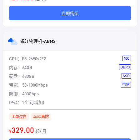
立即购买
镇江物理机-ABM2
CPU：
E5-2690v2*2
40C
内存：
64GB
DDR3
硬盘：
480GB
SSD
带宽：
50-1000Mbps
电信
防御：
400Gbps
IPv4：
1个(可增加)
工单过白
400G高防
329.00
¥
起/ 月