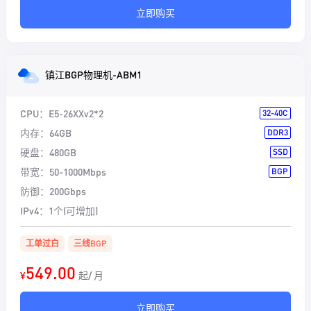
立即购买
镇江BGP物理机-ABM1
CPU：
E5-26XXv2*2
32-40C
内存：
64GB
DDR3
硬盘：
480GB
SSD
带宽：
50-1000Mbps
BGP
防御：
200Gbps
IPv4：
1个(可增加)
工单过白
三线BGP
549.00
¥
起/ 月
立即购买