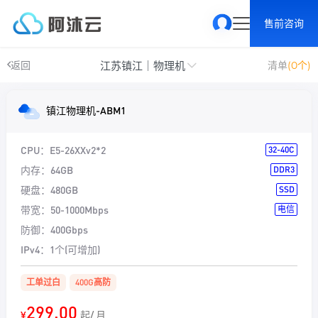
售前咨询
江苏镇江｜物理机
返回
清单
(0个)
镇江物理机-ABM1
CPU：
E5-26XXv2*2
32-40C
内存：
64GB
DDR3
硬盘：
480GB
SSD
带宽：
50-1000Mbps
电信
防御：
400Gbps
IPv4：
1个(可增加)
工单过白
400G高防
299.00
¥
起/ 月