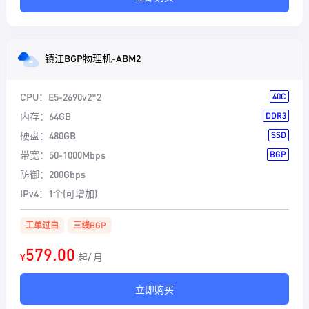
镇江BGP物理机-ABM2
CPU：
E5-2690v2*2
40C
内存：
64GB
DDR3
硬盘：
480GB
SSD
带宽：
50-1000Mbps
BGP
防御：
200Gbps
IPv4：
1个(可增加)
工单过白
三线BGP
579.00
¥
起/ 月
立即购买