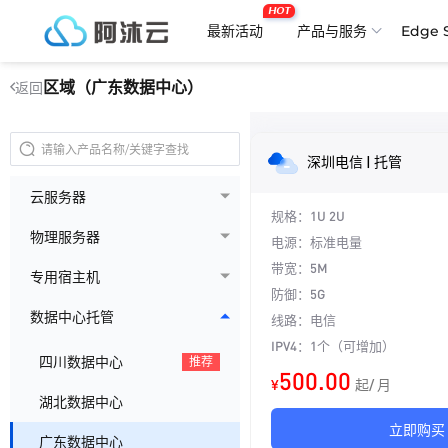
HOT
最新活动
产品与服务
Edge 
区域（广东数据中心）
返回
深圳电信 | 托管
云服务器
规格：1U 2U
物理服务器
电源：标准电量
带宽：5M
专用宿主机
防御：5G
数据中心托管
线路：电信
IPV4：1个（可增加）
四川数据中心
推荐
500.00
¥
起/ 月
湖北数据中心
立即购买
广东数据中心