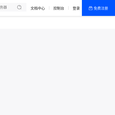
文档中心
控制台
登录
免费注册
全部产品
新闻资讯
帮助文档
热销推荐
湖北十堰 | 物理机
中国大陆 | 弹性云
四川成都 | 物理机
四川数据中心
境外全球 | 弹性云