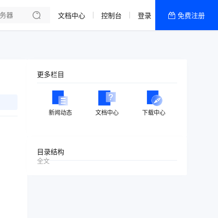
文档中心
控制台
登录
免费注册
全部产品
新闻资讯
帮助文档
更多栏目
热销推荐
湖北十堰 | 物理机
新闻动态
文档中心
下载中心
中国大陆 | 弹性云
。
四川成都 | 物理机
目录结构
全文
四川数据中心
境外全球 | 弹性云