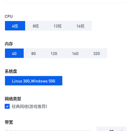
CPU
4核
8核
12核
16核
内存
4G
8G
12G
16G
32G
系统盘
Linux 30G,Windows 50G
网络类型
经典网络(游戏推荐)
带宽
-
+